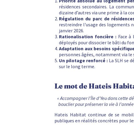
Priorité absolue au logement pe
résidences secondaires. La commune
dizaine d’autres via une prime à la co
Régulation du parc de résidences
restreindre l'usage des logements ne
janvier 2026.
Rationalisation foncière :
Face à l
déployés pour dissocier le bâti du fonc
Adaptation aux besoins spécifique
personnes âgées, notamment via le so
Un pilotage renforcé :
La SLH se dé
sur le long terme.
Le mot de Hateis Habit
« Accompagner l'Île d'Yeu dans cette d
bouclier pour préserver la vie à l'année
Hateis Habitat continue de se mobili
publiques en réalités concrètes pour l