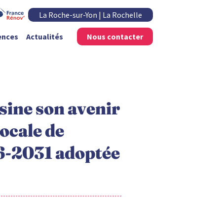
La Roche-sur-Yon | La Rochelle
ences
Actualités
Nous contacter
ssine son avenir
Locale de
6-2031 adoptée