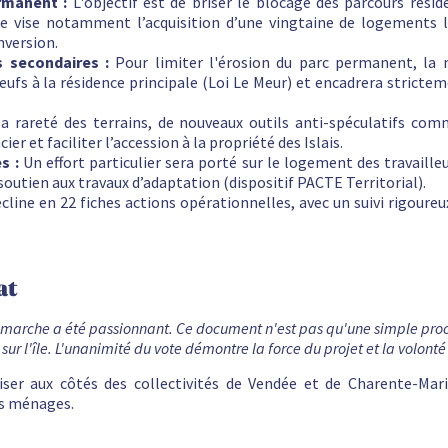
rmanent :
L'objectif est de briser le blocage des parcours rési
 vise notamment l’acquisition d’une vingtaine de logements lo
nversion.
 secondaires :
Pour limiter l'érosion du parc permanent, la mu
ufs à la résidence principale (Loi Le Meur) et encadrera stricte
a rareté des terrains, de nouveaux outils anti-spéculatifs com
ier et faciliter l’accession à la propriété des Islais.
s :
Un effort particulier sera porté sur le logement des travailleu
utien aux travaux d’adaptation (dispositif PACTE Territorial).
cline en 22 fiches actions opérationnelles, avec un suivi rigoureu
at
émarche a été passionnant. Ce document n'est pas qu'une simple procé
 sur l'île. L'unanimité du vote démontre la force du projet et la volonté
ser aux côtés des collectivités de Vendée et de Charente-Mar
es ménages.